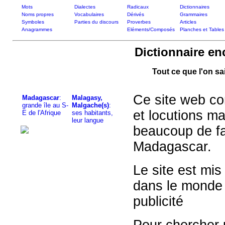
Mots
Dialectes
Radicaux
Dictionnaires
Noms propres
Vocabulaires
Dérivés
Grammaires
Symboles
Parties du discours
Proverbes
Articles
Anagrammes
Eléments/Composés
Planches et Tables
Dictionnaire e
Tout ce que l'on s
Ce site web con
Madagascar
:
Malagasy,
grande île au S-
Malgache(s)
:
et locutions ma
E de l'Afrique
ses habitants,
leur langue
beaucoup de fai
Madagascar.
Le site est mis
dans le monde e
publicité