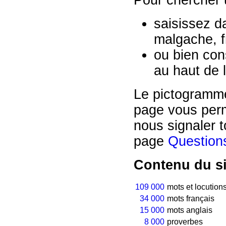
Pour chercher 
saisissez d
malgache, f
ou bien con
au haut de 
Le pictogram
page vous perm
nous signaler 
page
Question
Contenu du s
109 000
mots et locutio
34 000
mots français
15 000
mots anglais
8 000
proverbes